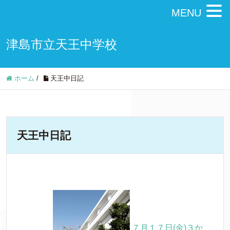
MENU
津島市立天王中学校
ホーム
/
天王中日記
天王中日記
７月１７日(金)３か